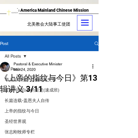
North America Mainland Chinese Mission
北美教会大陆事工使团
Post
All Posts
Pastoral & Executive Minister
All Posts
Mar 24, 2020
《上帝的指纹与今日》第13
华人知识份子信仰论坛文章
辑讲义 3/11
灵修与明白神的旨意(速成班)
长篇连载-盖恩夫人自传
上帝的指纹与今日
圣经世界观
张志刚牧师专栏