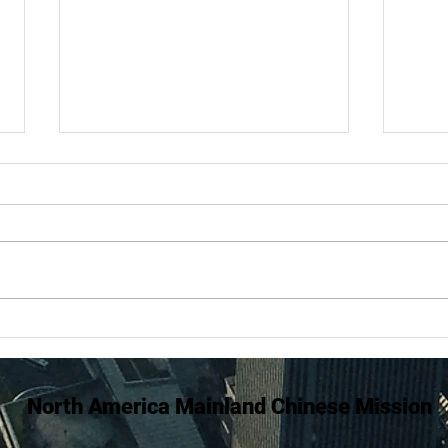
每日默祷 （小刚）20250106-
20250117合辑
张志刚牧师，笔名「小刚」
https://behold.oc.org/?
tag=%E5%B0%8F%E5%89%9B
，这些年更以每日灵修小品的写
作，在脸书微信等社媒上见证耶稣
(长
基督，辅助教会的牧养，以其清
译本
心、内省、率真，且充满诗情的语
语）
言文字受到了读者的喜爱，牧者同
North America Mainland Chinese Mission
道的首肯。...