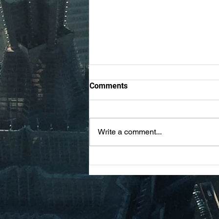
每日默祷 （小刚）20250120-
Comments
20250310合辑
张志刚牧师笔名「小刚」
https://behold.oc.org/?
Write a comment...
tag=%E5%B0%8F%E5%89%9B
，这些年更以每日灵修小品的写
作，在脸书微信等社媒上见证耶稣
基督，辅助教会的牧养，以其清
心、内省、率真，且充满诗情的语
言文字受到了读者的喜爱，牧者同
道的首肯。...