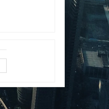
篇连载76)盖恩夫人自传全
/第三卷（第21章 & 结