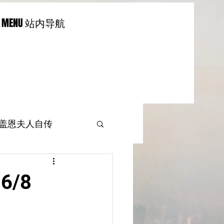
MENU 站内导航
-盖恩夫人自传
/8