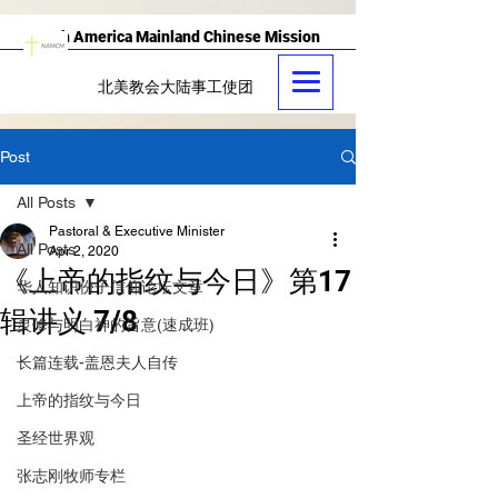
North America Mainland Chinese Mission
北美教会大陆事工使团
Post
All Posts
Pastoral & Executive Minister
All Posts
Apr 2, 2020
《上帝的指纹与今日》第17
华人知识份子信仰论坛文章
辑讲义 7/8
灵修与明白神的旨意(速成班)
长篇连载-盖恩夫人自传
上帝的指纹与今日
圣经世界观
张志刚牧师专栏