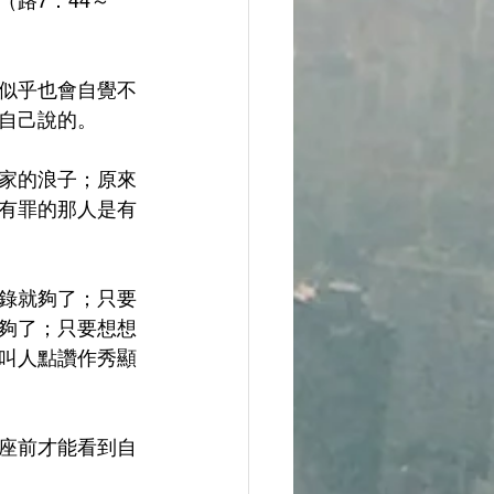
路7：44～
似乎也會自覺不
自己說的。
家的浪子；原來
有罪的那人是有
錄就夠了；只要
夠了；只要想想
叫人點讚作秀顯
座前才能看到自