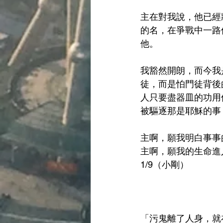
主在對我說，他已經
的名，在爭戰中一路
他。
我豁然開朗，而今我
徒，而是怕門徒背後
人只要盡器皿的功用
被驅逐那是耶穌的事
主啊，願我明白事事
主啊，願我的生命進
1/9（小剛）
「污鬼離了人身，就