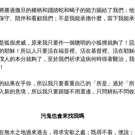
將勝過撒旦的權柄和踐踏蛇和蝎子的能力賜給了我們；他
保守、陪伴和看顧我們；不是我能承擔什麼，當下我能承
是狐假虎威，原來我只要作一個聰明的小狐狸就夠了！惡
的耶穌！所以人只要活在福音裡、活在基督裡、活在耶穌
僕人的本分就夠了，至於我們祈求這病何時得著醫治，我
！
的結果在乎你，所以我只要看重自己的「所是」過於「所
入新的意境，所以我只要跟隨不用選邊，只問耕耘不問收
 污鬼也會來找我嗎
在無水之地過來過去，尋求安歇之處；既尋不着，便說：