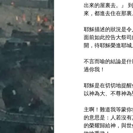
出來的屋裏去。』 
來，都進去住在那裏。那人
耶穌描述的狀況是令
面前如此控告大祭司
開，待耶穌榮進耶城
不言而喻的結論是什
過你我！
耶穌是在切切地提醒
以神為大、不尊神為
主啊！難道我等蒙你
的意思是：人若沒有
的榮耀歸給神，與世