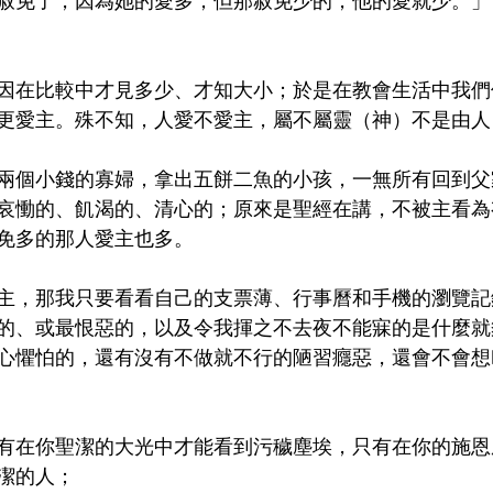
赦免了，因為她的愛多；但那赦免少的，他的愛就少。」（
因在比較中才見多少、才知大小；於是在教會生活中我們
更愛主。殊不知，人愛不愛主，屬不屬靈（神）不是由人
兩個小錢的寡婦，拿出五餅二魚的小孩，一無所有回到父
哀慟的、飢渴的、清心的；原來是聖經在講，不被主看為
免多的那人愛主也多。
主，那我只要看看自己的支票薄、行事曆和手機的瀏覽記
的、或最恨惡的，以及令我揮之不去夜不能寐的是什麼就
心懼怕的，還有沒有不做就不行的陋習癮惡，還會不會想
有在你聖潔的大光中才能看到污穢塵埃，只有在你的施恩
潔的人；