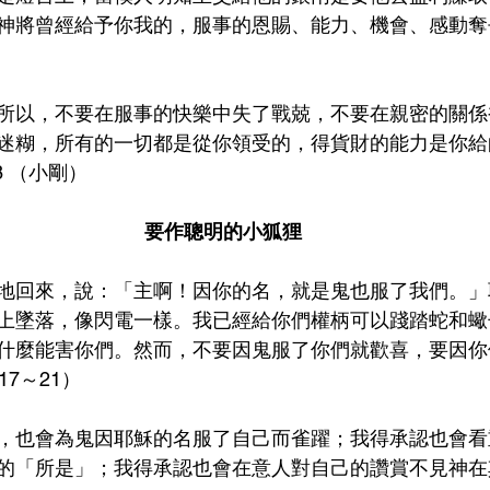
神將曾經給予你我的，服事的恩賜、能力、機會、感動奪
所以，不要在服事的快樂中失了戰兢，不要在親密的關係
迷糊，所有的一切都是從你領受的，得貨財的能力是你給
8 （小剛）
要作聰明的小狐狸
地回來，說：「主啊！因你的名，就是鬼也服了我們。」
上墜落，像閃電一樣。我已經給你們權柄可以踐踏蛇和蠍
什麼能害你們。然而，不要因鬼服了你們就歡喜，要因你
7～21）
，也會為鬼因耶穌的名服了自己而雀躍；我得承認也會看
的「所是」；我得承認也會在意人對自己的讚賞不見神在