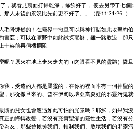
到了，就看見裏面打掃乾淨，修飾好了， 便去另帶了七個
末後的景況比先前更不好了。」（路‭11‬:‭24‬-‭26‬  ）‭
人毛骨悚然的！在靈界中撒旦可以與神打賭如此攻擊約伯
約書亞；可以在曠野中如此試探耶穌，雖一路敗退，卻只
上十架前再伺機攔阻。
麼呢？原來在地上走來走去的（肉眼看不見的靈體）撒旦
你我，受造的人都是屬靈的，在你的裡面本有一個神聖的
聖，那從撒旦來的、曾在伊甸敗壞亞當夏娃的邪靈污鬼就
救贖的兒女也會遭遇如此可怕的光景嗎？耶穌，如果我沒
真正的悔轉改變，若沒有充實聖潔的靈性生活，若沒有分
俗為友，那些曾擄掠我們、轄制我們、敗壞我們的邪靈污