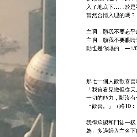
入了地底下……於是
當然合情入理的嗎？
主啊，願我不要忘乎
主啊，願我不要眼睛
動也是你賜的！—1/
那七十個人歡歡喜喜
「我曾看見撒但從天
一切的能力，斷沒有
上歡喜。」（路10：1
我得承認和門徒一樣
為」多過歸入主名下