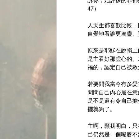
訴你，她許多的罪都
47）
人天生都喜歡比較，
自覺地看誰更屬靈、
原來是耶穌在說捐上
是主看好那虛心的、
福的，認定自己被赦
若要問我當今有多愛
問問自己內心最在意
是不是還有令自己擔
擺就夠了。
主啊，願我明白，只
己仍然是一個嘴唇不