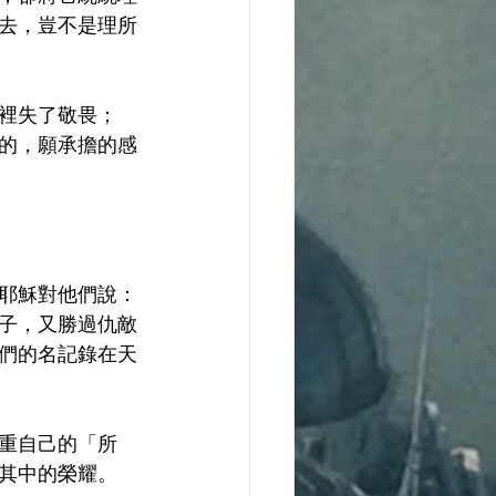
去，豈不是理所
裡失了敬畏；
的，願承擔的感
耶穌對他們說：
子，又勝過仇敵
們的名記錄在天
重自己的「所
其中的榮耀。