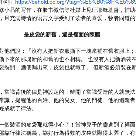
小刚」
https://behold.oc.org/?tag=%E5%B0%8F%E5%
修小品的写作，在脸书微信等社媒上见证耶稣基督，辅助
，且充满诗情的语言文字受到了读者的喜爱，牧者同道的
是皮袋的新舊，還是裡面的陳釀
對他們說：「沒有人把新衣服撕下一塊來補在舊衣服上；
撕下來的那塊新的和舊的也不相稱。 也沒有人把新酒裝
袋裂開，酒便漏出來，皮袋也就壞了。 但新酒必須裝在
，常識背後的律是神設定的；離開了常識受造的人就無法
常識，提醒他的百姓、他的兒女、他的門徒、他的追隨者
經成就了律法。
一個裝酒的皮袋那就得小心了！當神兒子的靈進到了裡面
那靠行律法稱義，靠好行為得救的皮袋就顯得太舊了，有