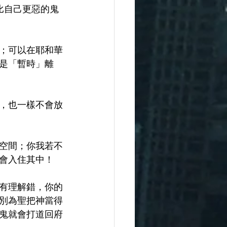
比自己更惡的鬼
；可以在耶和華
是「暫時」離
，也一樣不會放
空間；你我若不
會入住其中！
有理解錯，你的
別為聖把神當得
鬼就會打道回府