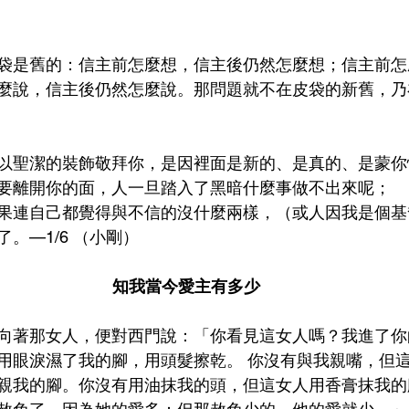
袋是舊的：信主前怎麼想，信主後仍然怎麼想；信主前怎
麼說，信主後仍然怎麼說。那問題就不在皮袋的新舊，乃
以聖潔的裝飾敬拜你，是因裡面是新的、是真的、是蒙你
要離開你的面，人一旦踏入了黑暗什麼事做不出來呢；
果連自己都覺得與不信的沒什麼兩樣，（或人因我是個基
。—1/6 （小剛）
知我當今愛主有多少
向著那女人，便對西門說：「你看見這女人嗎？我進了你
用眼淚濕了我的腳，用頭髮擦乾。 你沒有與我親嘴，但
親我的腳。你沒有用油抹我的頭，但這女人用香膏抹我的