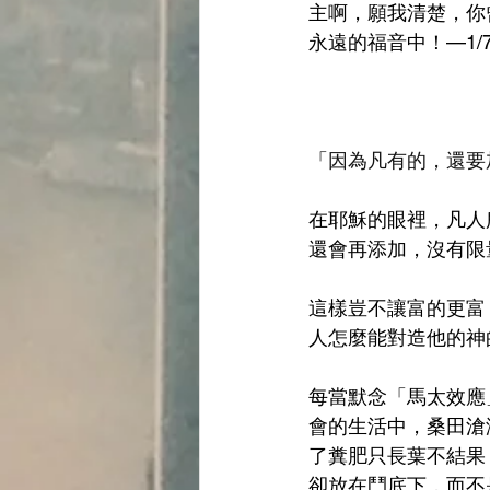
主啊，願我清楚，你
永遠的福音中！—1/
「
因為凡有的，還要
在耶穌的眼裡，凡人
還會再添加，沒有限
這樣豈不讓富的更富
人怎麼能對造他的神
每當默念「馬太效應
會的生活中，桑田滄
了糞肥只長葉不結果
卻放在鬥底下，而不