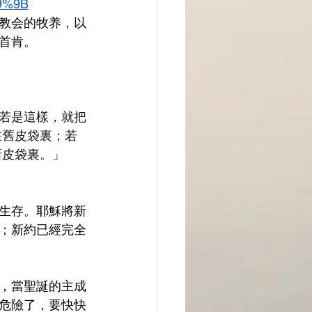
89%9B
教会的牧养，以
首肯。
若是這樣，就把
在舊皮袋裏；若
新皮袋裏。
」
生存。耶穌將新
；新約已經完全
，當聖誕的主成
危險了，要快快