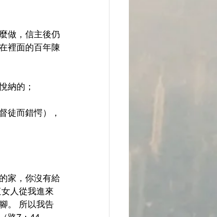
麼做，信主後仍
在裡面的百年陳
悅納的；
督徒而錯愕），
的家，你沒有給
這女人從我進來
腳。 所以我告