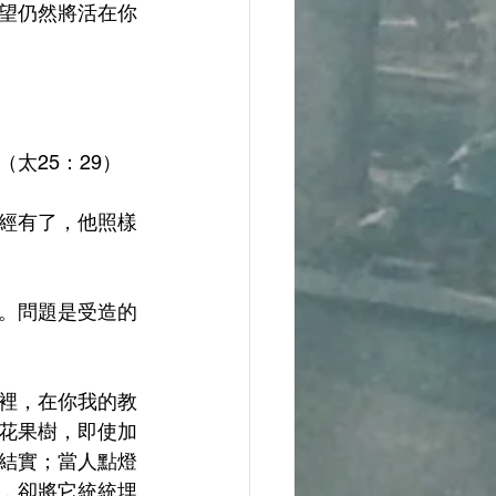
望仍然將活在你
（太25：29）
經有了，他照樣
。問題是受造的
裡，在你我的教
花果樹，即使加
結實；當人點燈
，卻將它統統埋