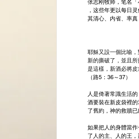
张志刚牧师，笔名「
，这些年更以每日灵
其清心、内省、率真
耶穌又設一個比喻，
新的撕破了，並且所
是這樣，新酒必將皮
（路5：36～37）
人是倚著常識生活的
酒要裝在新皮袋裡的
了舊約，神的救贖已
如果把人的身體當作
了人的主、人的王，