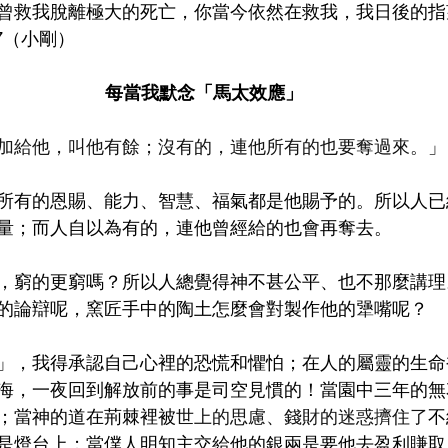
曾救我脫離極大的死亡，你當今依然在救我，我日後的指
7（小剛）
每當我默念「馬太效應」
加給他，叫他有餘；沒有的，連他所有的也要奪過來。
」
所有的恩賜、能力、智慧、福氣都是他賜予的。所以人已
量；而人自以為有的，連他曾經給的也會再奪去。
，窮的更窮嗎？所以人總覺得神不甚公平、也不那麼講理
的論辯呢，窯匠手中的陶土怎麼會對製作他的犟嘴呢？
」，我得承認自己心裡的恐慌和懼怕；在人的屬靈的生命
海，一夜回到解放前的事是司空見慣的！當園中三年的無
；當神的道在荊棘裡被
世上的思慮、錢財的迷惑擠住了
不
是燈台上；當僕人明知主交給他的銀兩是要他去盈利賺取