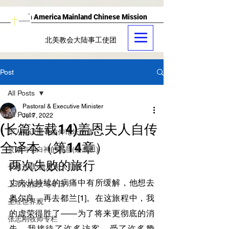
North America Mainland Chinese Mission
北美教会大陆事工使团
Post
All Posts
Pastoral & Executive Minister
All Posts
Jul 7, 2022
(长篇连载14)盖恩夫人自传
华人知识份子信仰论坛文章
全译本（第14章）
灵修与明白神的旨意(速成班)
两次失败的旅行
长篇连载-盖恩夫人自传
丈夫从持续的病痛中有所缓解，他想去
上帝的指纹与今日
奥尔良，再去都兰[1]。在这旅程中，我
圣经世界观
的虚荣得胜了——为了将来更彻底的消
张志刚牧师专栏
失。我接待了许多访客，受了许多赞