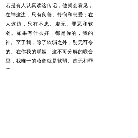
若是有人认真读这传记，他就会看见，
在神这边，只有良善、怜悯和慈爱；在
人这边，只有不忠、虚无、罪恶和软
弱。如果有什么好，都是你的，我的
神。至于我，除了软弱之外，别无可夸
的。在你我的联姻、这不可分解的联合
里，我唯一的妆奁就是软弱、虚无和罪
恶。
哦，“爱”！我何等爱我的贫穷啊！我的心
是何等感恩啊！我一切都亏欠了你，这
给了我怎样的喜乐啊！你向我显示了你
的财富，显示了在耐心与爱里无限的丰
盛！你好像一位荣耀的君王，娶了一个
贫贱的女奴，你不顾她的本相，给她一
切的装饰，使她取悦于你。当粗鲁与恶