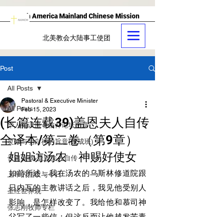
North America Mainland Chinese Mission
北美教会大陆事工使团
Post
All Posts
Pastoral & Executive Minister
All Posts
Feb 15, 2023
(长篇连载39)盖恩夫人自传
华人知识份子信仰论坛文章
全译本/第二卷（第9章）
灵修与明白神的旨意(速成班)
姐姐访汤农　神赐好使女
长篇连载-盖恩夫人自传
如前所述，我在汤农的乌斯林修道院跟
上帝的指纹与今日
日内瓦的主教讲话之后，我见他受别人
圣经世界观
影响，是怎样改变了。我给他和慕司神
张志刚牧师专栏
父写了一些信；但这反而让他越发苦毒