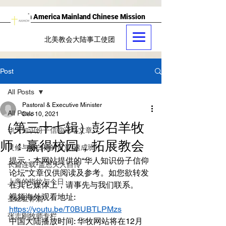
North America Mainland Chinese Mission
北美教会大陆事工使团
Post
All Posts
Pastoral & Executive Minister
All Posts
Dec 10, 2021
（第三十七辑）彭召羊牧
华人知识份子信仰论坛文章
师：赢得校园，拓展教会
灵修与明白神的旨意(速成班)
提示：本网站提供的“华人知识份子信仰
长篇连载-盖恩夫人自传
论坛”文章仅供阅读及参考。如您欲转发
上帝的指纹与今日
在其它媒体上，请事先与我们联系。
视频海外观看地址: 
圣经世界观
https://youtu.be/T0BUBTLPMzs
张志刚牧师专栏
中国大陆播放时间: 华牧网站将在12月