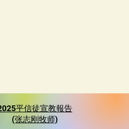
2025平信徒宣教報告
(张志刚牧师)