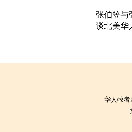
​张伯笠
谈北美华
华人牧者