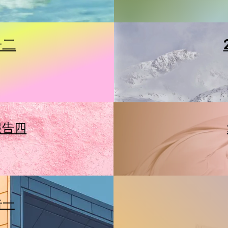
告二
報告四
告一