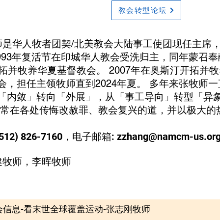
教会转型论坛
牧师是华人牧者团契/北美教会大陆事工使团现任主席
993年复活节在印城华人教会受洗归主，同年蒙召奉
拓并牧养华夏基督教会。 2007年在奥斯汀开拓并牧养
会，担任主领牧师直到2024年夏。 多年来张牧师
「内敛」转向「外展」，从「事工导向」转型「异
经常在各处传悔改赦罪、教会复兴的道，并以极大的
) 826-7160，电子邮箱: zzhang@namcm-us.or
健牧师，李晖牧师
大会信息-看末世全球覆盖运动-张志刚牧师