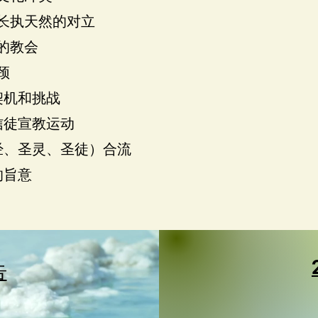
和长执天然的对立
的教会
颈
契机和挑战
信徒宣教运动
经、圣灵、圣徒）合流
的旨意
告