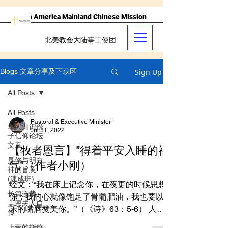
North America Mainland Chinese Mission
北美教会大陆事工使团
Sign Up
Blogs 文章分享及下载区
All Posts
All Posts
Pastoral & Executive Minister
华人知识份
Jul 31, 2022
子信仰论坛
文章
【牧者恩言】"得着平安入睡的福
灵修与明白
气"（作者小刚）
神的旨意
(速成班)
经文：“我在床上记念你，在夜更的时候思想
长篇连载-
你；我的心就像饱足了骨髓肥油，我也要以欢
盖恩夫人自
乐的嘴唇赞美你。”（《诗》63：5-6） 人的
传
一生，1/3的时间是在床上度过的，但几近1/3
上帝的指纹