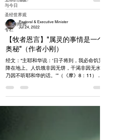
的人却有睡眠问题或睡眠障碍，所以人每天能
与今日
够平安入睡，实在是一个天大的福气。 ...
圣经世界观
Pastoral & Executive Minister
张志刚牧师
Jul 24, 2022
专栏
【牧者恩言】"属灵的事情是一个
奥秘"（作者小刚）
经文：“主耶和华说：‘日子将到，我必命饥荒
降在地上。人饥饿非因无饼，干渴非因无水，
乃因不听耶和华的话。’”（《摩》8：11） 属
灵的事情是一个奥秘，今天的问题不是饥饿干
渴，而是“不饿”、“不渴”，就像老底嘉教会，
自感富足一样都不缺了；所以神为了叫人醒
悟，有时不得不下重手，...