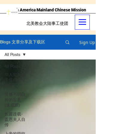
North America Mainland Chinese Mission
北美教会大陆事工使团
Sign Up
Blogs 文章分享及下载区
All Posts
All Posts
华人知识份
子信仰论坛
文章
灵修与明白
神的旨意
(速成班)
长篇连载-
盖恩夫人自
传
上帝的指纹