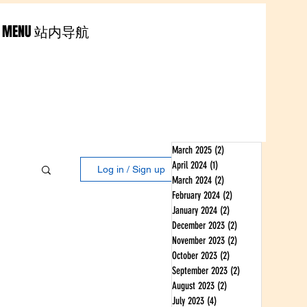
MENU 站内导航
March 2025
(2)
2 posts
April 2024
(1)
1 post
Log in / Sign up
March 2024
(2)
2 posts
February 2024
(2)
2 posts
January 2024
(2)
2 posts
December 2023
(2)
2 posts
November 2023
(2)
2 posts
October 2023
(2)
2 posts
September 2023
(2)
2 posts
August 2023
(2)
2 posts
July 2023
(4)
4 posts