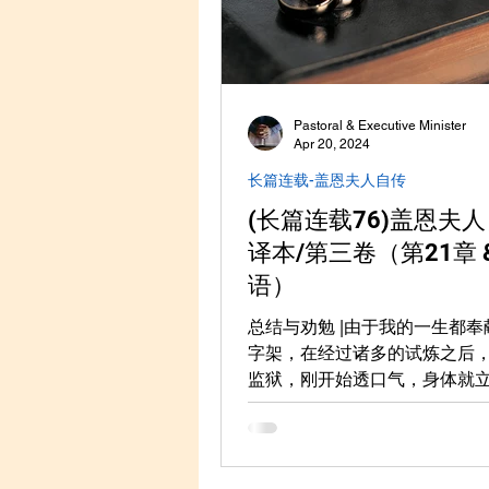
Pastoral & Executive Minister
Apr 20, 2024
长篇连载-盖恩夫人自传
(长篇连载76)盖恩夫
译本/第三卷（第21章 
语）
总结与劝勉 |由于我的一生都
字架，在经过诸多的试炼之后
监狱，刚开始透口气，身体就
的疾病压倒了。缠绵不断的病
徊于死亡的大门。 在后来的时
的状态简单而不变，非言语所
是一种深沉而不可名状的湮灭