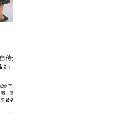
人自传全
& 结
奉献给了十
，我一离开
立刻被各样
痛，使我徘
间里，我
能描述。那
。我唯一知